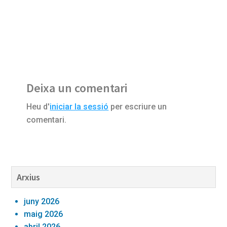
Reader
Deixa un comentari
Interactions
Heu d'
iniciar la sessió
per escriure un
comentari.
Barra
Arxius
lateral
juny 2026
primària
maig 2026
abril 2026