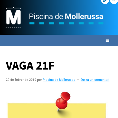
Skip
Skip
Skip
to
to
to
primary
main
primary
navigation
content
sidebar
VAGA 21F
20 de febrer de 2019
per
Piscina de Mollerussa
Deixa un comentari