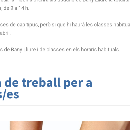
, de 9 a 14 h.
sses de cap tipus, però si que hi haurà les classes habitua
bril.
s de Bany Lliure i de classes en els horaris habituals.
 de treball per a
s/es