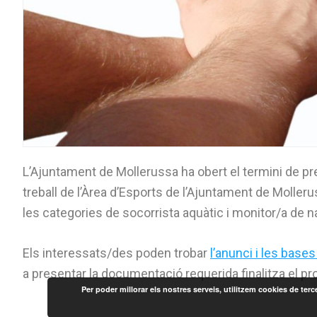
L’Ajuntament de Mollerussa ha obert el termini de pre
treball de l’Àrea d’Esports de l’Ajuntament de Molleru
les categories de socorrista aquàtic i monitor/a de na
Els interessats/des poden trobar
l’anunci i les base
a presentar la documentació requerida finalitza el p
Per poder millorar els nostres serveis, utilitzem cookies de te