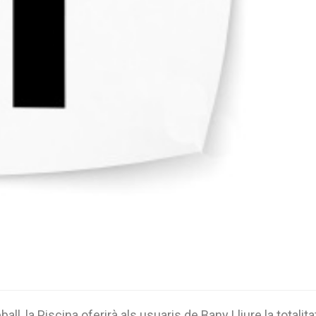
all, la Piscina oferirà als usuaris de Bany Lliure la totalita