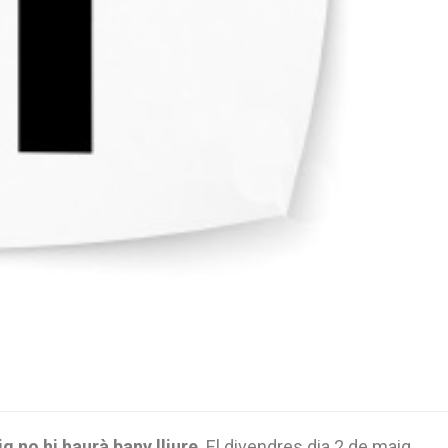
g no hi haurà bany lliure
. El divendres dia 2 de maig