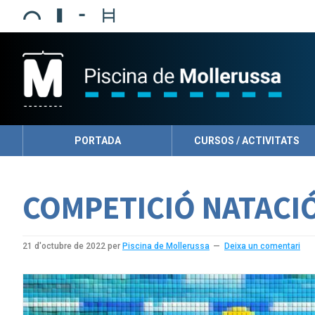
Skip
Skip
Skip
to
to
to
primary
main
primary
navigation
content
sidebar
PORTADA
CURSOS / ACTIVITATS
COMPETICIÓ NATACIÓ
21 d'octubre de 2022
per
Piscina de Mollerussa
Deixa un comentari