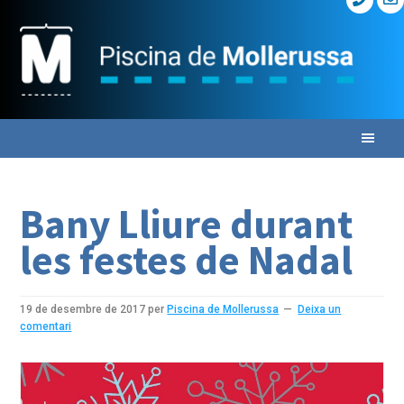
Skip
Skip
Skip
to
to
to
primary
main
primary
navigation
content
sidebar
Bany Lliure durant
les festes de Nadal
19 de desembre de 2017
per
Piscina de Mollerussa
Deixa un
comentari