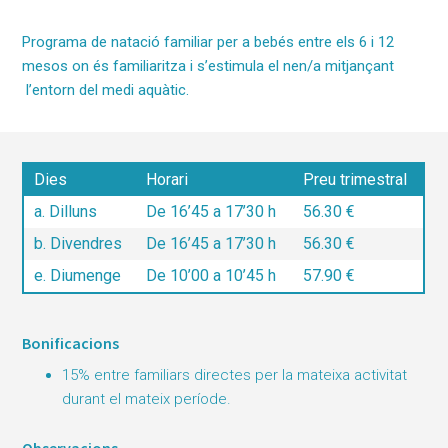
Programa de natació familiar per a bebés entre els 6 i 12
mesos on és familiaritza i s’estimula el nen/a mitjançant
l’entorn del medi aquàtic.
Dies
Horari
Preu trimestral
a. Dilluns
De 16’45 a 17’30 h
56.30 €
b. Divendres
De 16’45 a 17’30 h
56.30 €
e. Diumenge
De 10’00 a 10’45 h
57.90 €
Bonificacions
15% entre familiars directes per la mateixa activitat
durant el mateix període.
Observacions