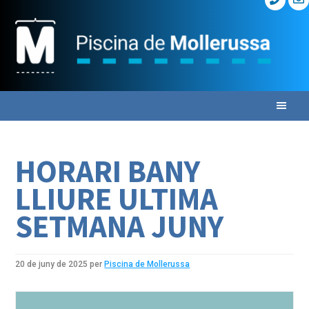
Skip
Skip
Skip
to
to
to
primary
main
primary
navigation
content
sidebar
HORARI BANY
LLIURE ULTIMA
SETMANA JUNY
20 de juny de 2025
per
Piscina de Mollerussa