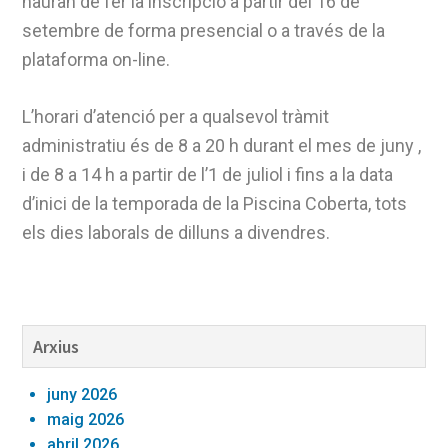
hauran de fer la inscripció a partir del 16 de
setembre de forma presencial o a través de la
plataforma on-line.
L’horari d’atenció per a qualsevol tràmit
administratiu és de 8 a 20 h durant el mes de juny ,
i de 8 a 14 h a partir de l’1 de juliol i fins a la data
d’inici de la temporada de la Piscina Coberta, tots
els dies laborals de dilluns a divendres.
Barra
Arxius
lateral
juny 2026
primària
maig 2026
abril 2026