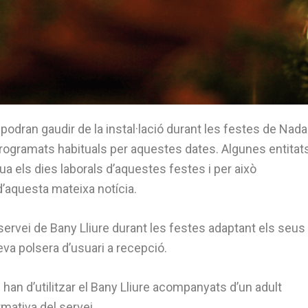
odran gaudir de la instal·lació durant les festes de Nadal
 programats habituals per aquestes dates. Algunes entitat
ua els dies laborals d’aquestes festes i per això
’aquesta mateixa notícia.
 servei de Bany Lliure durant les festes adaptant els seus
seva polsera d’usuari a recepció.
an d’utilitzar el Bany Lliure acompanyats d’un adult
rmativa del servei.