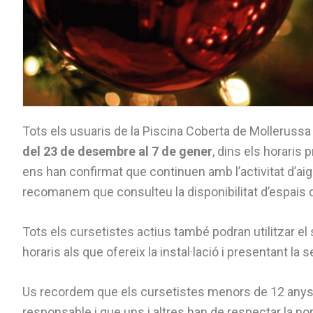
Tots els usuaris de la Piscina Coberta de Mollerussa p
del 23 de desembre al 7 de gener
, dins els horaris
ens han confirmat que continuen amb l’activitat d’aig
recomanem que consulteu la disponibilitat d’espais d
Tots els cursetistes actius també podran utilitzar el
horaris als que ofereix la instal·lació i presentant la 
Us recordem que els cursetistes menors de 12 anys h
responsable i que uns i altres han de respectar la no