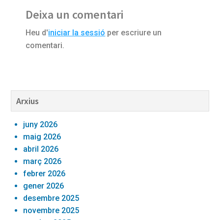
Reader
Deixa un comentari
Interactions
Heu d'
iniciar la sessió
per escriure un
comentari.
Barra
Arxius
lateral
juny 2026
primària
maig 2026
abril 2026
març 2026
febrer 2026
gener 2026
desembre 2025
novembre 2025