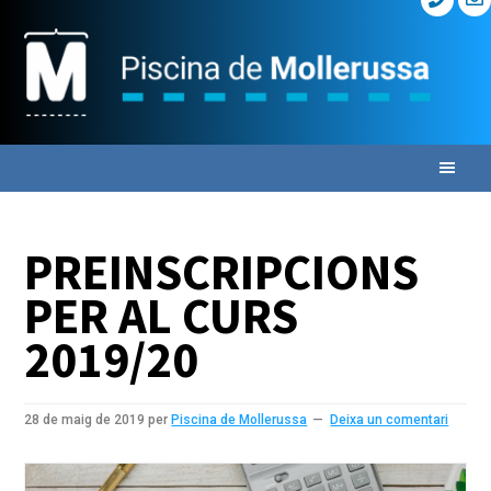
Skip
Skip
Skip
to
to
to
primary
main
primary
navigation
content
sidebar
PREINSCRIPCIONS
PER AL CURS
2019/20
28 de maig de 2019
per
Piscina de Mollerussa
Deixa un comentari