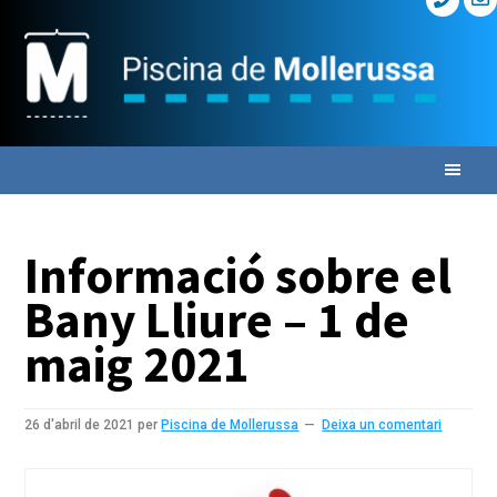
Skip
Skip
Skip
to
to
to
primary
main
primary
navigation
content
sidebar
Informació sobre el
Bany Lliure – 1 de
maig 2021
26 d'abril de 2021
per
Piscina de Mollerussa
Deixa un comentari