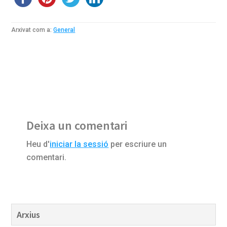
Arxivat com a:
General
Reader
Deixa un comentari
Interactions
Heu d'
iniciar la sessió
per escriure un
comentari.
Barra
Arxius