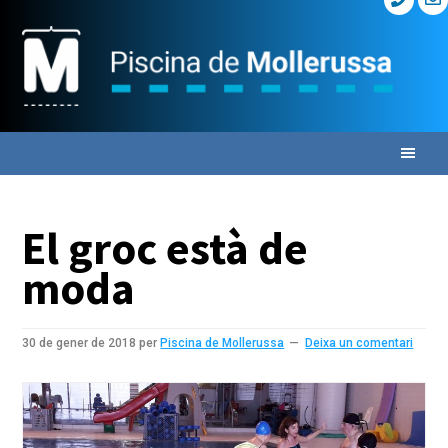
Skip
Skip
Skip
to
to
to
primary
main
primary
navigation
content
sidebar
El groc està de
moda
30 de gener de 2018
per
Piscina de Mollerussa
Deixa un comentari