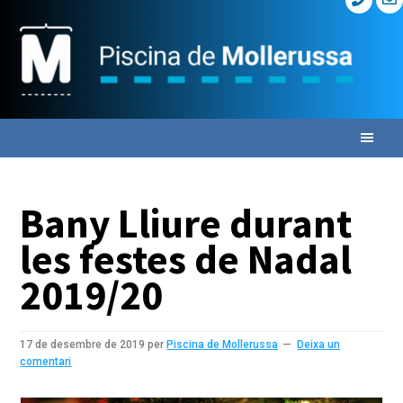
Skip
Skip
Skip
to
to
to
primary
main
primary
navigation
content
sidebar
Bany Lliure durant
les festes de Nadal
2019/20
17 de desembre de 2019
per
Piscina de Mollerussa
Deixa un
comentari