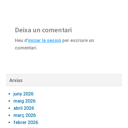
Reader
Deixa un comentari
Interactions
Heu d'
iniciar la sessió
per escriure un
comentari.
Barra
Arxius
lateral
juny 2026
primària
maig 2026
abril 2026
març 2026
febrer 2026