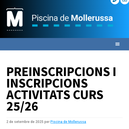
Skip
Skip
Skip
to
to
to
primary
main
primary
navigation
content
sidebar
PREINSCRIPCIONS I
INSCRIPCIONS
ACTIVITATS CURS
25/26
2 de setembre de 2025
per
Piscina de Mollerussa