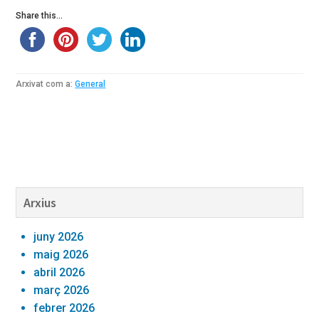
Share this...
Arxivat com a:
General
Barra
Arxius
lateral
juny 2026
primària
maig 2026
abril 2026
març 2026
febrer 2026