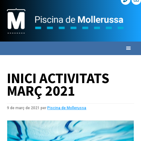
Skip
Skip
Skip
to
to
to
primary
main
primary
navigation
content
sidebar
INICI ACTIVITATS
MARÇ 2021
9 de març de 2021
per
Piscina de Mollerussa