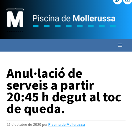
Skip
Skip
Skip
to
to
to
primary
main
primary
navigation
content
sidebar
Anul·lació de
serveis a partir
20:45 h degut al toc
de queda.
26 d'octubre de 2020
per
Piscina de Mollerussa