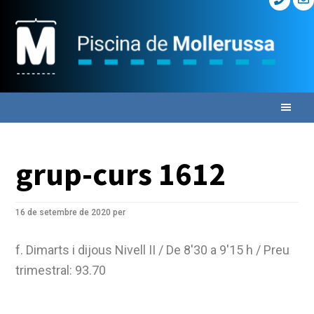
Skip
Skip
to
to
primary
main
navigation
content
grup-curs 1612
16 de setembre de 2020
per
f. Dimarts i dijous Nivell II / De 8'30 a 9'15 h / Preu
trimestral: 93.70